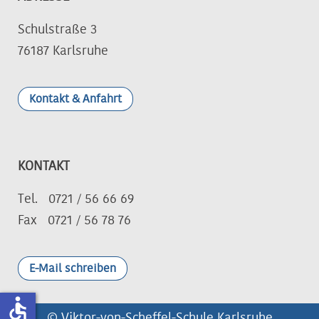
Schulstraße 3
76187 Karlsruhe
Kontakt & Anfahrt
KONTAKT
Tel. 0721 / 56 66 69
Fax 0721 / 56 78 76
E-Mail schreiben
accessible
© Viktor-von-Scheffel-Schule Karlsruhe